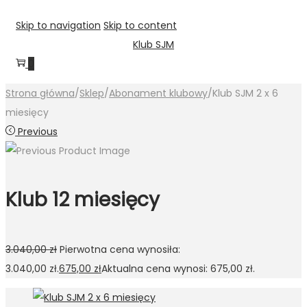
Skip to navigation
Skip to content
Klub SJM
0
Strona główna
/
Sklep
/
Abonament klubowy
/
Klub SJM 2 x 6
miesięcy
Previous
Klub 12 miesięcy
3.040,00
zł
Pierwotna cena wynosiła:
3.040,00 zł.
675,00
zł
Aktualna cena wynosi: 675,00 zł.