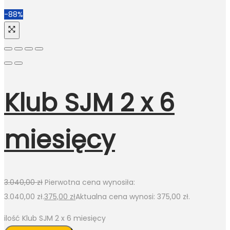
-88%
Klub SJM 2 x 6
miesięcy
3.040,00
zł
Pierwotna cena wynosiła:
3.040,00 zł.
375,00
zł
Aktualna cena wynosi: 375,00 zł.
ilość Klub SJM 2 x 6 miesięcy