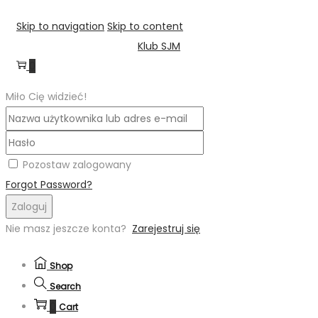
Skip to navigation
Skip to content
Klub SJM
0
Miło Cię widzieć!
Pozostaw zalogowany
Forgot Password?
Zaloguj
Nie masz jeszcze konta?
Zarejestruj się
Shop
Search
0
Cart