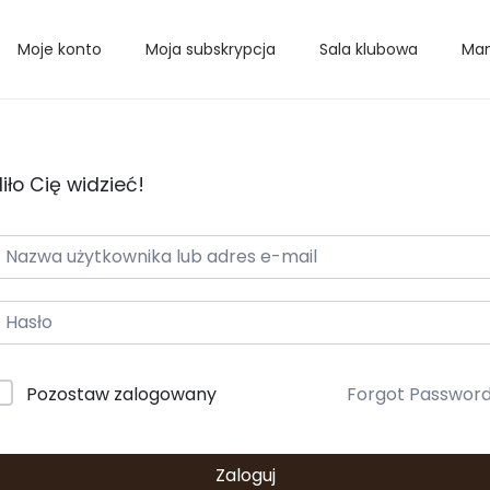
Moje konto
Moja subskrypcja
Sala klubowa
Mam
iło Cię widzieć!
Pozostaw zalogowany
Forgot Passwor
Zaloguj