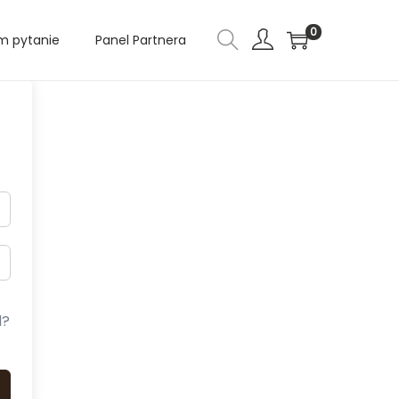
0
 pytanie
Panel Partnera
d?