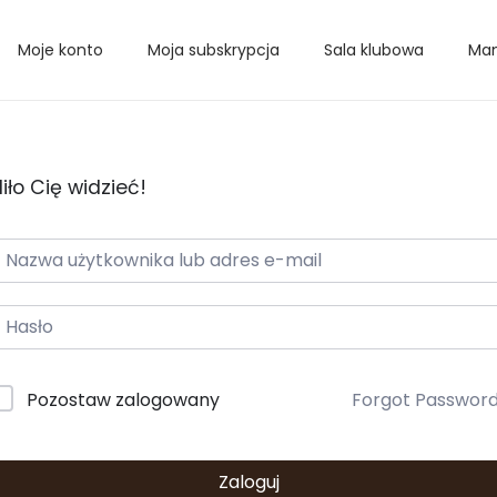
Moje konto
Moja subskrypcja
Sala klubowa
Mam
iło Cię widzieć!
Pozostaw zalogowany
Forgot Passwor
Zaloguj