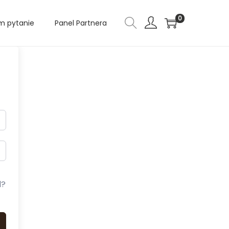
0
 pytanie
Panel Partnera
d?