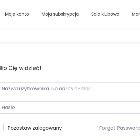
Moje konto
Moja subskrypcja
Sala klubowa
Mam
iło Cię widzieć!
Pozostaw zalogowany
Forgot Passwor