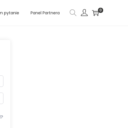
0
 pytanie
Panel Partnera
d?