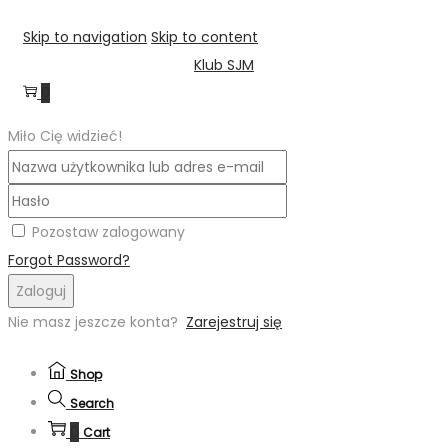
Skip to navigation
Skip to content
Klub SJM
0
Miło Cię widzieć!
Pozostaw zalogowany
Forgot Password?
Zaloguj
Nie masz jeszcze konta?
Zarejestruj się
Shop
Search
0
Cart