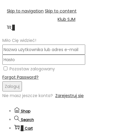
Skip to navigation
Skip to content
Klub SJM
0
Miło Cię widzieć!
Pozostaw zalogowany
Forgot Password?
Zaloguj
Nie masz jeszcze konta?
Zarejestruj się
Shop
Search
0
Cart